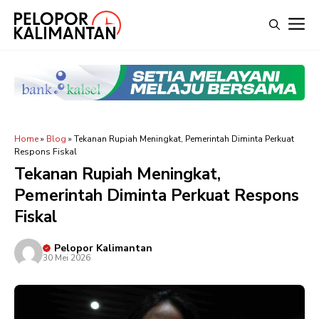
Langsung
M
ke
isi
Home
»
Blog
»
Tekanan Rupiah Meningkat, Pemerintah Diminta Perkuat
Respons Fiskal
Tekanan Rupiah Meningkat,
Pemerintah Diminta Perkuat Respons
Fiskal
Pelopor Kalimantan
30 Mei 2026