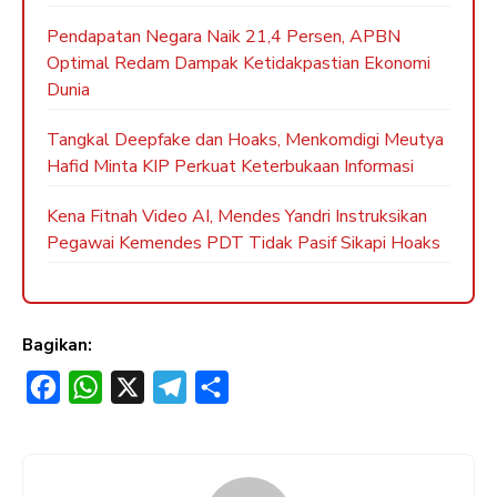
Pendapatan Negara Naik 21,4 Persen, APBN
Optimal Redam Dampak Ketidakpastian Ekonomi
Dunia
Tangkal Deepfake dan Hoaks, Menkomdigi Meutya
Hafid Minta KIP Perkuat Keterbukaan Informasi
Kena Fitnah Video AI, Mendes Yandri Instruksikan
Pegawai Kemendes PDT Tidak Pasif Sikapi Hoaks
Bagikan:
F
W
X
T
S
a
h
e
h
c
a
l
a
e
t
e
r