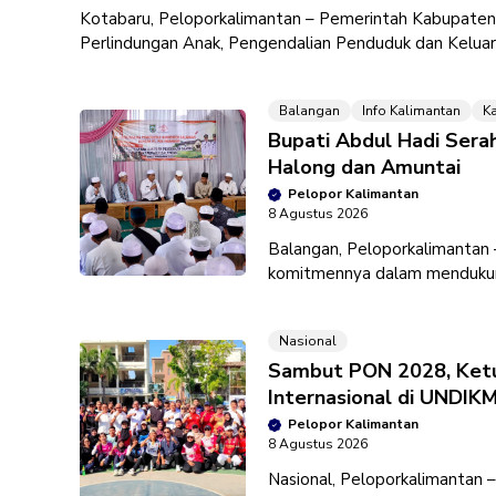
Kotabaru, Peloporkalimantan – Pemerintah Kabupate
Perlindungan Anak, Pengendalian Penduduk dan Kelu
Nasional (HAN) 2026.
Balangan
Info Kalimantan
K
Bupati Abdul Hadi Serah
Halong dan Amuntai
Pelopor Kalimantan
8 Agustus 2026
Balangan, Peloporkalimantan
komitmennya dalam mendukung
melalui penyaluran Bantuan Pe
Nasional
Sambut PON 2028, Ket
Internasional di UNDIK
Pelopor Kalimantan
8 Agustus 2026
Nasional, Peloporkalimantan 