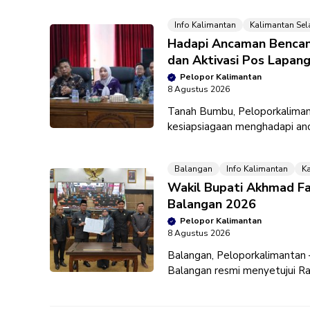
Info Kalimantan
Kalimantan Sel
Hadapi Ancaman Bencan
dan Aktivasi Pos Lapan
Pelopor Kalimantan
8 Agustus 2026
Tanah Bumbu, Peloporkalima
kesiapsiagaan menghadapi anca
bencana hidrometeorologi. K
Balangan
Info Kalimantan
K
Wakil Bupati Akhmad F
Balangan 2026
Pelopor Kalimantan
8 Agustus 2026
Balangan, Peloporkalimanta
Balangan resmi menyetujui R
Anggaran Pendapatan dan Be