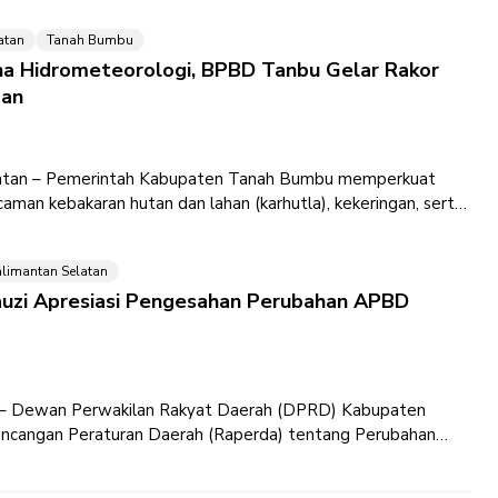
atan
Tanah Bumbu
a Hidrometeorologi, BPBD Tanbu Gelar Rakor
gan
ntan – Pemerintah Kabupaten Tanah Bumbu memperkuat
man kebakaran hutan dan lahan (karhutla), kekeringan, serta
omitmen tersebut ditegaskan melalui
alimantan Selatan
auzi Apresiasi Pengesahan Perubahan APBD
n – Dewan Perwakilan Rakyat Daerah (DPRD) Kabupaten
ancangan Peraturan Daerah (Raperda) tentang Perubahan
lanja Daerah (APBD) Tahun