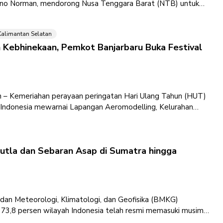
iano Norman, mendorong Nusa Tenggara Barat (NTB) untuk
Kalimantan Selatan
n Kebhinekaan, Pemkot Banjarbaru Buka Festival
n – Kemeriahan perayaan peringatan Hari Ulang Tahun (HUT)
Indonesia mewarnai Lapangan Aeromodelling, Kelurahan
ota Banjarbaru secara resmi
utla dan Sebaran Asap di Sumatra hingga
adan Meteorologi, Klimatologi, dan Geofisika (BMKG)
3,8 persen wilayah Indonesia telah resmi memasuki musim
.