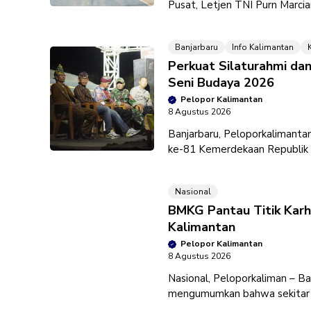
Pusat, Letjen TNI Purn Marc
rutin menggelar kejuaraan
Banjarbaru
Info Kalimantan
Perkuat Silaturahmi da
Seni Budaya 2026
Pelopor Kalimantan
8 Agustus 2026
Banjarbaru, Peloporkalimanta
ke-81 Kemerdekaan Republik 
Syamsudin Noor. Pemerintah K
Nasional
BMKG Pantau Titik Karh
Kalimantan
Pelopor Kalimantan
8 Agustus 2026
Nasional, Peloporkaliman – B
mengumumkan bahwa sekitar 7
kemarau hingga akhir Juli 2026