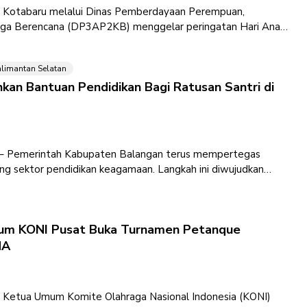
n Kotabaru melalui Dinas Pemberdayaan Perempuan,
arga Berencana (DP3AP2KB) menggelar peringatan Hari Anak
alimantan Selatan
kan Bantuan Pendidikan Bagi Ratusan Santri di
 – Pemerintah Kabupaten Balangan terus mempertegas
 sektor pendidikan keagamaan. Langkah ini diwujudkan
ndidikan Santri kepada 535 santri
um KONI Pusat Buka Turnamen Petanque
MA
– Ketua Umum Komite Olahraga Nasional Indonesia (KONI)