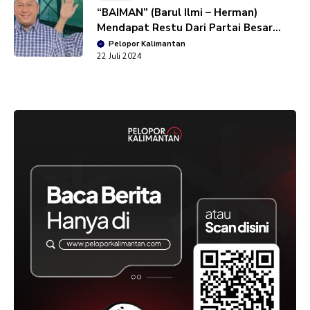
“BAIMAN” (Barul Ilmi – Herman)
Mendapat Restu Dari Partai Besar
Melangkah Sebagai Calon Bupati dan
Pelopor Kalimantan
Wakil Bupati Batola
22 Juli 2024