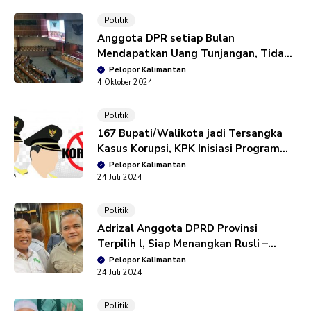
Politik
Anggota DPR setiap Bulan
Mendapatkan Uang Tunjangan, Tidak
Dapat Rumah Dinas Lagi.
Pelopor Kalimantan
4 Oktober 2024
Politik
167 Bupati/Walikota jadi Tersangka
Kasus Korupsi, KPK Inisiasi Program
Percontohan Kabupaten/Kota
Pelopor Kalimantan
Antikorupsi
24 Juli 2024
Politik
Adrizal Anggota DPRD Provinsi
Terpilih l, Siap Menangkan Rusli –
Syairi di Pilkada Kotabaru 2024
Pelopor Kalimantan
24 Juli 2024
Politik