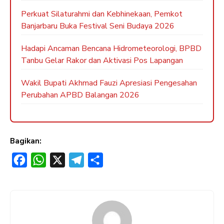
Perkuat Silaturahmi dan Kebhinekaan, Pemkot
Banjarbaru Buka Festival Seni Budaya 2026
Hadapi Ancaman Bencana Hidrometeorologi, BPBD
Tanbu Gelar Rakor dan Aktivasi Pos Lapangan
Wakil Bupati Akhmad Fauzi Apresiasi Pengesahan
Perubahan APBD Balangan 2026
Bagikan:
F
W
X
T
S
a
h
e
h
c
a
l
a
e
t
e
r
b
s
g
e