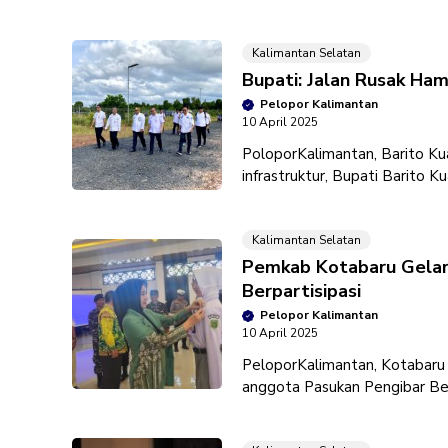
(Purn) H. Muhammad Herindra
Kalimantan Selatan
Bupati: Jalan Rusak Ham
Pelopor Kalimantan
10 April 2025
PoloporKalimantan, Barito 
infrastruktur, Bupati Barito Ku
di beberapa wilayah
Kalimantan Selatan
Pemkab Kotabaru Gelar S
Berpartisipasi
Pelopor Kalimantan
10 April 2025
PeloporKalimantan, Kotabaru
anggota Pasukan Pengibar Ben
2025. Kegiatan seleksi ini dim