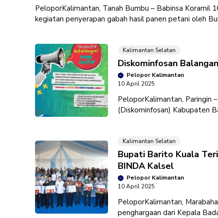
PeloporKalimantan, Tanah Bumbu – Babinsa Koramil 
kegiatan penyerapan gabah hasil panen petani oleh Bul
Kalimantan Selatan
Diskominfosan Balangan
Pelopor Kalimantan
10 April 2025
PeloporKalimantan, Paringin – 
(Diskominfosan) Kabupaten B
untuk tampil percaya diri dan 
Kalimantan Selatan
Bupati Barito Kuala Te
BINDA Kalsel
Pelopor Kalimantan
10 April 2025
PeloporKalimantan, Marabahan 
penghargaan dari Kepala Badan