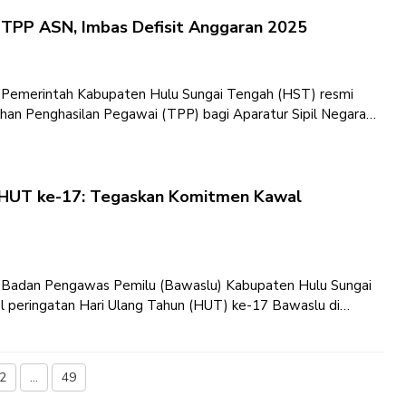
TPP ASN, Imbas Defisit Anggaran 2025
– Pemerintah Kabupaten Hulu Sungai Tengah (HST) resmi
an Penghasilan Pegawai (TPP) bagi Aparatur Sipil Negara
n Bupati
 HUT ke-17: Tegaskan Komitmen Kawal
– Badan Pengawas Pemilu (Bawaslu) Kabupaten Hulu Sungai
 peringatan Hari Ulang Tahun (HUT) ke-17 Bawaslu di
n
2
…
49
aman
Halaman
Halaman