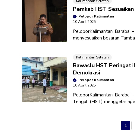
Kalimantan Selatan
Pemkab HST Sesuaikan 
Pelopor Kalimantan
10 April 2025
PeloporKalimantan, Barabai 
menyesuaikan besaran Tambah
(ASN) melalui Surat Keputusa
Kalimantan Selatan
Bawaslu HST Peringati
Demokrasi
Pelopor Kalimantan
10 April 2025
PeloporKalimantan, Barabai 
Tengah (HST) menggelar apel
halaman kantor mereka di Jala
1
Hal