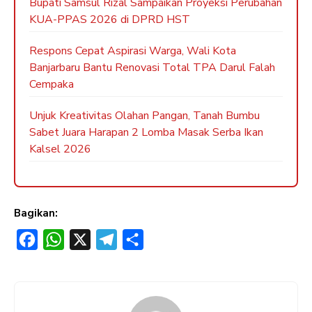
Bupati Samsul Rizal Sampaikan Proyeksi Perubahan
KUA-PPAS 2026 di DPRD HST
Respons Cepat Aspirasi Warga, Wali Kota
Banjarbaru Bantu Renovasi Total TPA Darul Falah
Cempaka
Unjuk Kreativitas Olahan Pangan, Tanah Bumbu
Sabet Juara Harapan 2 Lomba Masak Serba Ikan
Kalsel 2026
Bagikan:
F
W
X
T
S
a
h
e
h
c
a
l
a
e
t
e
r