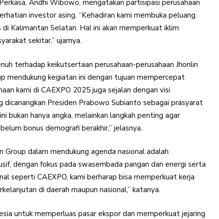
rkasa, Andhi Wibowo, mengatakan partisipasi perusahaan
rhatian investor asing. “Kehadiran kami membuka peluang
di Kalimantan Selatan. Hal ini akan memperkuat iklim
arakat sekitar,” ujarnya.
enuh terhadap keikutsertaan perusahaan-perusahaan Jhonlin
roup mendukung kegiatan ini dengan tujuan mempercepat
haan kami di CAEXPO 2025 juga sejalan dengan visi
g dicanangkan Presiden Prabowo Subianto sebagai prasyarat
ini bukan hanya angka, melainkan langkah penting agar
belum bonus demografi berakhir,” jelasnya.
in Group dalam mendukung agenda nasional adalah
usif, dengan fokus pada swasembada pangan dan energi serta
sional seperti CAEXPO, kami berharap bisa memperkuat kerja
elanjutan di daerah maupun nasional,” katanya.
ia untuk memperluas pasar ekspor dan memperkuat jejaring