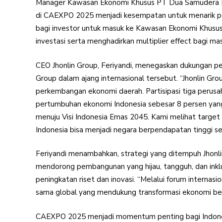
Manager Kawasan Ekonomi Khusus PT Dua Samudera Pe
di CAEXPO 2025 menjadi kesempatan untuk menarik pe
bagi investor untuk masuk ke Kawasan Ekonomi Khusus 
investasi serta menghadirkan multiplier effect bagi masy
CEO Jhonlin Group, Feriyandi, menegaskan dukungan p
Group dalam ajang internasional tersebut. “Jhonlin G
perkembangan ekonomi daerah. Partisipasi tiga perusa
pertumbuhan ekonomi Indonesia sebesar 8 persen yan
menuju Visi Indonesia Emas 2045. Kami melihat target 
Indonesia bisa menjadi negara berpendapatan tinggi se
Feriyandi menambahkan, strategi yang ditempuh Jhonl
mendorong pembangunan yang hijau, tangguh, dan inkl
peningkatan riset dan inovasi. “Melalui forum interna
sama global yang mendukung transformasi ekonomi berk
CAEXPO 2025 menjadi momentum penting bagi Indones