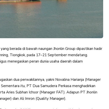
yang berada di bawah naungan Jhonlin Group dipastikan hadir
nning, Tiongkok, pada 17–21 September mendatang.
aligus menegaskan peran dunia usaha daerah dalam
ugaskan dua perwakilannya, yakni Novalina Harianja (Manager
). Sementara itu, PT Dua Samudera Perkasa menghadirkan
a Aries Subhan Ichsor (Manager FAT). Adapun PT Jhonlin
nager) dan Ali Imron (Quality Manager).