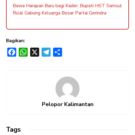
Bawa Harapan Baru bagi Kader, Bupati HST Samsul
Rizal Gabung Keluarga Besar Partai Gerindra
Bagikan:
F
W
X
T
S
a
h
e
h
c
a
l
a
e
t
e
r
b
s
g
e
o
A
r
Pelopor Kalimantan
o
p
a
k
p
m
Tags