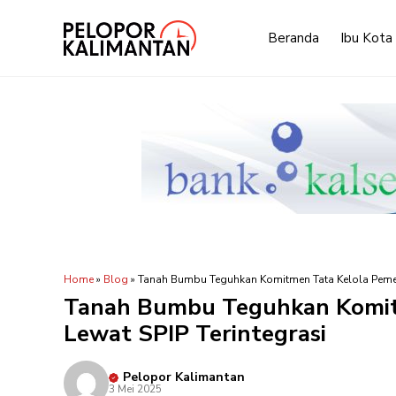
Langsung
ke
Beranda
Ibu Kota
isi
Home
»
Blog
»
Tanah Bumbu Teguhkan Komitmen Tata Kelola Pemeri
Tanah Bumbu Teguhkan Komit
Lewat SPIP Terintegrasi
Pelopor Kalimantan
3 Mei 2025