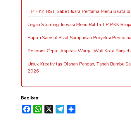
TP PKK HST Sabet Juara Pertama Menu Balita di
Cegah Stunting, Inovasi Menu Balita TP PKK Banja
Bupati Samsul Rizal Sampaikan Proyeksi Peru
Respons Cepat Aspirasi Warga, Wali Kota Banjar
Unjuk Kreativitas Olahan Pangan, Tanah Bumbu Sa
2026
Bagikan:
F
W
X
T
S
a
h
e
h
c
a
l
a