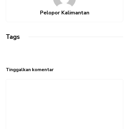
o
A
r
Pelopor Kalimantan
o
p
a
k
p
m
Tags
Tinggalkan komentar
Komentar