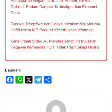
Pendapatan Negara Naik 21,4 Persen, APBN
Optimal Redam Dampak Ketidakpastian Ekonomi
Dunia
Tangkal Deepfake dan Hoaks, Menkomdigi Meutya
Hafid Minta KIP Perkuat Keterbukaan Informasi
Kena Fitnah Video AI, Mendes Yandri Instruksikan
Pegawai Kemendes PDT Tidak Pasif Sikapi Hoaks
Bagikan:
F
W
X
T
S
a
h
e
h
c
a
l
a
e
t
e
r
b
s
g
e