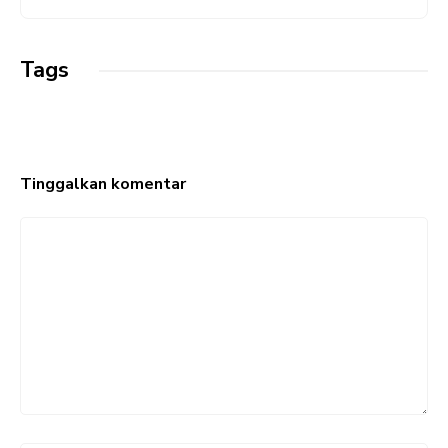
k
p
m
Tags
Tinggalkan komentar
Komentar