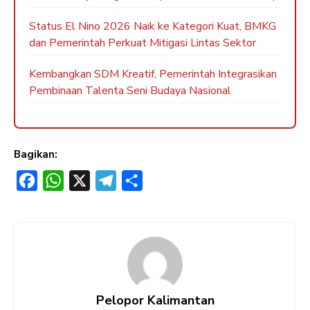
Status El Nino 2026 Naik ke Kategori Kuat, BMKG
dan Pemerintah Perkuat Mitigasi Lintas Sektor
Kembangkan SDM Kreatif, Pemerintah Integrasikan
Pembinaan Talenta Seni Budaya Nasional
Bagikan:
F
W
X
T
S
a
h
e
h
c
a
l
a
e
t
e
r
b
s
g
e
o
A
r
Pelopor Kalimantan
o
p
a