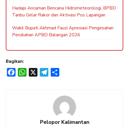
Hadapi Ancaman Bencana Hidrometeorologi, BPBD
Tanbu Gelar Rakor dan Aktivasi Pos Lapangan
Wakil Bupati Akhmad Fauzi Apresiasi Pengesahan
Perubahan APBD Balangan 2026
Bagikan:
F
W
X
T
S
a
h
e
h
c
a
l
a
e
t
e
r
b
s
g
e
o
A
r
Pelopor Kalimantan
o
p
a