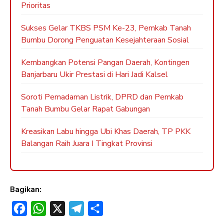
Prioritas
Sukses Gelar TKBS PSM Ke-23, Pemkab Tanah
Bumbu Dorong Penguatan Kesejahteraan Sosial
Kembangkan Potensi Pangan Daerah, Kontingen
Banjarbaru Ukir Prestasi di Hari Jadi Kalsel
Soroti Pemadaman Listrik, DPRD dan Pemkab
Tanah Bumbu Gelar Rapat Gabungan
Kreasikan Labu hingga Ubi Khas Daerah, TP PKK
Balangan Raih Juara I Tingkat Provinsi
Bagikan:
F
W
X
T
S
a
h
e
h