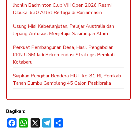
Jhonlin Badminton Club VIII Open 2026 Resmi
Dibuka, 630 Atlet Berlaga di Banjarmasin
Usung Misi Keberlanjutan, Pelajar Australia dan
Jepang Antusias Menjelujur Sasirangan Alam
Perkuat Pembangunan Desa, Hasil Pengabdian
KKN UGM Jadi Rekomendasi Strategis Pemkab
Kotabaru
Siapkan Pengibar Bendera HUT ke-81 RI, Pemkab
Tanah Bumbu Gembleng 45 Calon Paskibraka
Bagikan:
F
W
X
T
S
a
h
e
h