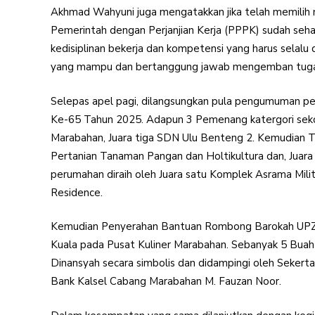
Akhmad Wahyuni juga mengatakkan jika telah memili
Pemerintah dengan Perjanjian Kerja (PPPK) sudah seha
kedisiplinan bekerja dan kompetensi yang harus selalu d
yang mampu dan bertanggung jawab mengemban tugas d
Selepas apel pagi, dilangsungkan pula pengumuman p
Ke-65 Tahun 2025. Adapun 3 Pemenang katergori seko
Marabahan, Juara tiga SDN Ulu Benteng 2. Kemudian T
Pertanian Tanaman Pangan dan Holtikultura dan, Juara
perumahan diraih oleh Juara satu Komplek Asrama Milit
Residence.
Kemudian Penyerahan Bantuan Rombong Barokah UPZ
Kuala pada Pusat Kuliner Marabahan. Sebanyak 5 Buah
Dinansyah secara simbolis dan didampingi oleh Sekertar
Bank Kalsel Cabang Marabahan M. Fauzan Noor.