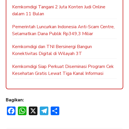
Kemkomdigi Tangani 2 Juta Konten Judi Online
dalam 11 Bulan
Pemerintah Luncurkan Indonesia Anti-Scam Centre,
Selamatkan Dana Publik Rp349,3 Miliar
Kemkomdigi dan TNI Bersinergi Bangun
Konektivitas Digital di Wilayah 3T
Kemkomdigi Siap Perkuat Diseminasi Program Cek
Kesehatan Gratis Lewat Tiga Kanal Informasi
Bagikan:
F
W
X
T
S
a
h
e
h
c
a
l
a