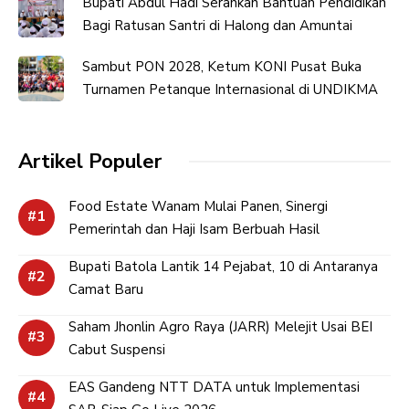
Bupati Abdul Hadi Serahkan Bantuan Pendidikan
Bagi Ratusan Santri di Halong dan Amuntai
Sambut PON 2028, Ketum KONI Pusat Buka
Turnamen Petanque Internasional di UNDIKMA
Artikel Populer
Food Estate Wanam Mulai Panen, Sinergi
Pemerintah dan Haji Isam Berbuah Hasil
Bupati Batola Lantik 14 Pejabat, 10 di Antaranya
Camat Baru
Saham Jhonlin Agro Raya (JARR) Melejit Usai BEI
Cabut Suspensi
EAS Gandeng NTT DATA untuk Implementasi