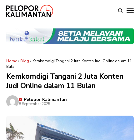
Langsung
M
ke
isi
Home
»
Blog
»
Kemkomdigi Tangani 2 Juta Konten Judi Online dalam 11
Bulan
Kemkomdigi Tangani 2 Juta Konten
Judi Online dalam 11 Bulan
Pelopor Kalimantan
8 September 2025