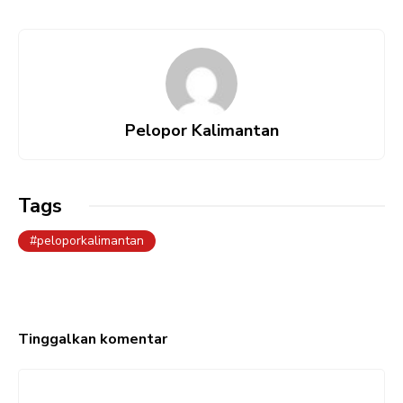
a
h
e
h
c
a
l
a
e
t
e
r
b
s
g
e
o
A
r
Pelopor Kalimantan
o
p
a
k
p
m
Tags
peloporkalimantan
Tinggalkan komentar
Komentar