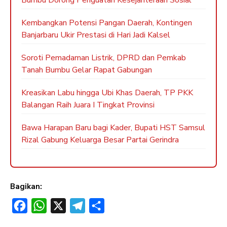
Kembangkan Potensi Pangan Daerah, Kontingen
Banjarbaru Ukir Prestasi di Hari Jadi Kalsel
Soroti Pemadaman Listrik, DPRD dan Pemkab
Tanah Bumbu Gelar Rapat Gabungan
Kreasikan Labu hingga Ubi Khas Daerah, TP PKK
Balangan Raih Juara I Tingkat Provinsi
Bawa Harapan Baru bagi Kader, Bupati HST Samsul
Rizal Gabung Keluarga Besar Partai Gerindra
Bagikan:
F
W
X
T
S
a
h
e
h