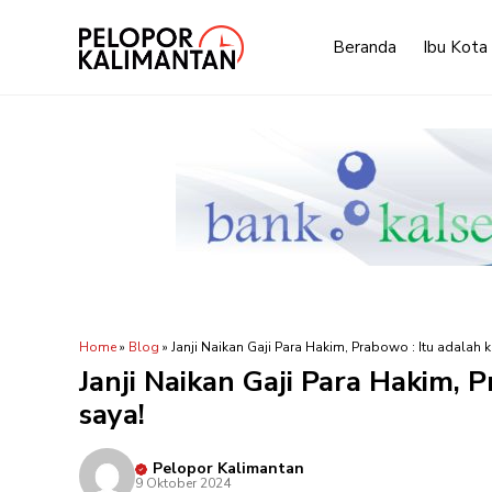
Langsung
ke
Beranda
Ibu Kota
isi
Home
»
Blog
»
Janji Naikan Gaji Para Hakim, Prabowo : Itu adalah 
Janji Naikan Gaji Para Hakim, 
saya!
Pelopor Kalimantan
9 Oktober 2024