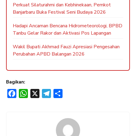
Perkuat Silaturahmi dan Kebhinekaan, Pemkot
Banjarbaru Buka Festival Seni Budaya 2026
Hadapi Ancaman Bencana Hidrometeorologi, BPBD
Tanbu Gelar Rakor dan Aktivasi Pos Lapangan
Wakil Bupati Akhmad Fauzi Apresiasi Pengesahan
Perubahan APBD Balangan 2026
Bagikan:
F
W
X
T
S
a
h
e
h
c
a
l
a
e
t
e
r
b
s
g
e