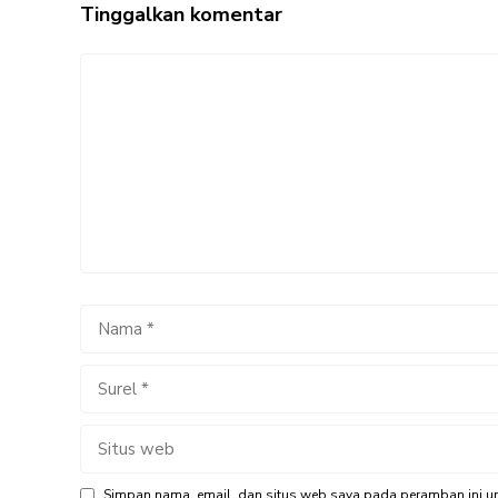
Tinggalkan komentar
Komentar
Nama
Surel
Situs
web
Simpan nama, email, dan situs web saya pada peramban ini un