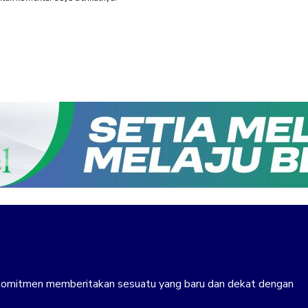
erkomitmen memberitakan sesuatu yang baru dan dekat dengan