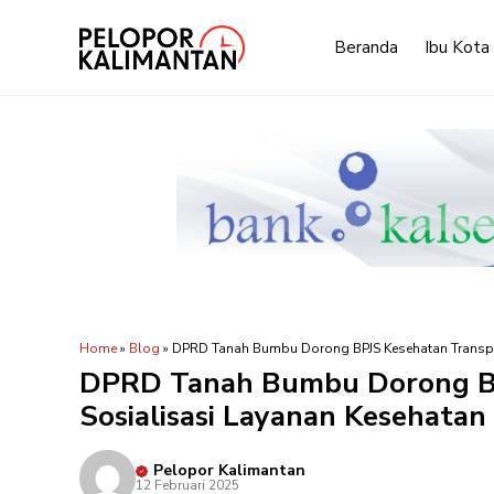
Langsung
ke
Beranda
Ibu Kota
isi
Home
»
Blog
»
DPRD Tanah Bumbu Dorong BPJS Kesehatan Transpa
DPRD Tanah Bumbu Dorong BP
Sosialisasi Layanan Kesehatan
Pelopor Kalimantan
12 Februari 2025