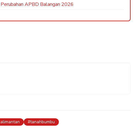
an Perubahan APBD Balangan 2026
kalimantan
tanahbumbu