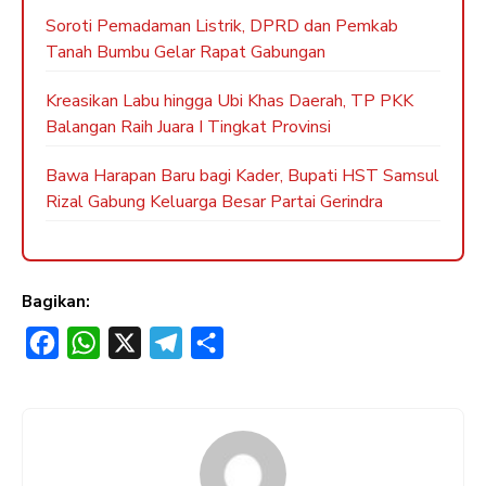
Soroti Pemadaman Listrik, DPRD dan Pemkab
Tanah Bumbu Gelar Rapat Gabungan
Kreasikan Labu hingga Ubi Khas Daerah, TP PKK
Balangan Raih Juara I Tingkat Provinsi
Bawa Harapan Baru bagi Kader, Bupati HST Samsul
Rizal Gabung Keluarga Besar Partai Gerindra
Bagikan:
F
W
X
T
S
a
h
e
h
c
a
l
a
e
t
e
r
b
s
g
e