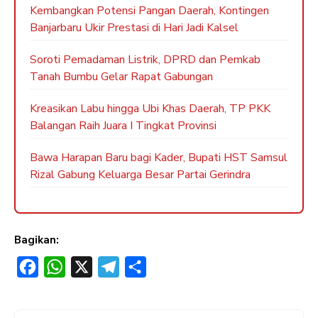
Kembangkan Potensi Pangan Daerah, Kontingen
Banjarbaru Ukir Prestasi di Hari Jadi Kalsel
Soroti Pemadaman Listrik, DPRD dan Pemkab
Tanah Bumbu Gelar Rapat Gabungan
Kreasikan Labu hingga Ubi Khas Daerah, TP PKK
Balangan Raih Juara I Tingkat Provinsi
Bawa Harapan Baru bagi Kader, Bupati HST Samsul
Rizal Gabung Keluarga Besar Partai Gerindra
Bagikan:
F
W
X
T
S
a
h
e
h
c
a
l
a