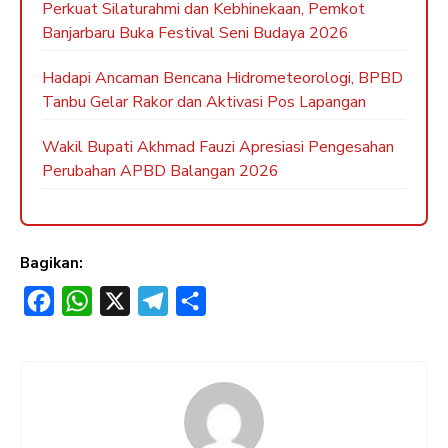
Perkuat Silaturahmi dan Kebhinekaan, Pemkot
Banjarbaru Buka Festival Seni Budaya 2026
Hadapi Ancaman Bencana Hidrometeorologi, BPBD
Tanbu Gelar Rakor dan Aktivasi Pos Lapangan
Wakil Bupati Akhmad Fauzi Apresiasi Pengesahan
Perubahan APBD Balangan 2026
Bagikan:
F
W
X
T
S
a
h
e
h
c
a
l
a
e
t
e
r
b
s
g
e