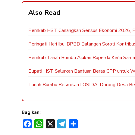
Also Read
Pemkab HST Canangkan Sensus Ekonomi 2026, P
Peringati Hari Ibu, BPBD Balangan Soroti Kontri
Pemkab Tanah Bumbu Ajukan Raperda Kerja Sam
Bupati HST Salurkan Bantuan Beras CPP untuk 
Tanah Bumbu Resmikan LOSIDA, Dorong Desa Ber
Bagikan:
F
W
X
T
S
a
h
e
h