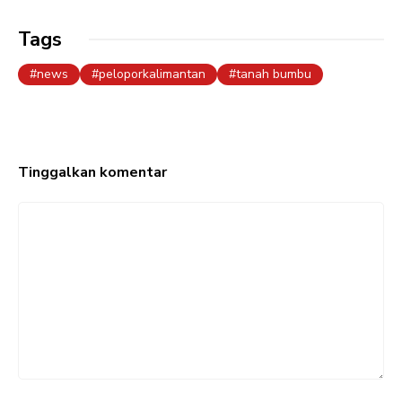
Tags
news
peloporkalimantan
tanah bumbu
Tinggalkan komentar
Komentar