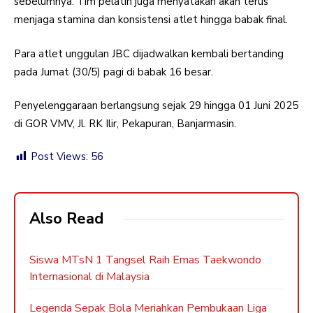
sebelumnya. Tim pelatih juga menyatakan akan terus
menjaga stamina dan konsistensi atlet hingga babak final.
Para atlet unggulan JBC dijadwalkan kembali bertanding
pada Jumat (30/5) pagi di babak 16 besar.
Penyelenggaraan berlangsung sejak 29 hingga 01 Juni 2025
di GOR VMV, Jl. RK Ilir, Pekapuran, Banjarmasin.
Post Views:
56
Also Read
Siswa MTsN 1 Tangsel Raih Emas Taekwondo
Internasional di Malaysia
Legenda Sepak Bola Meriahkan Pembukaan Liga