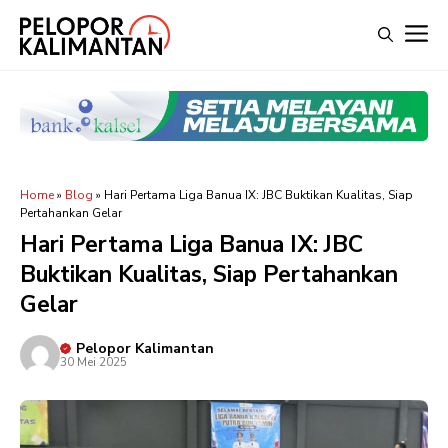
Langsung
M
ke
isi
Home
»
Blog
»
Hari Pertama Liga Banua IX: JBC Buktikan Kualitas, Siap
Pertahankan Gelar
Hari Pertama Liga Banua IX: JBC
Buktikan Kualitas, Siap Pertahankan
Gelar
Pelopor Kalimantan
30 Mei 2025