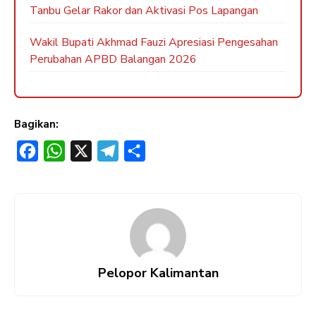
Tanbu Gelar Rakor dan Aktivasi Pos Lapangan
Wakil Bupati Akhmad Fauzi Apresiasi Pengesahan
Perubahan APBD Balangan 2026
Bagikan:
F
W
X
T
S
a
h
e
h
c
a
l
a
e
t
e
r
b
s
g
e
o
A
r
Pelopor Kalimantan
o
p
a
k
p
m