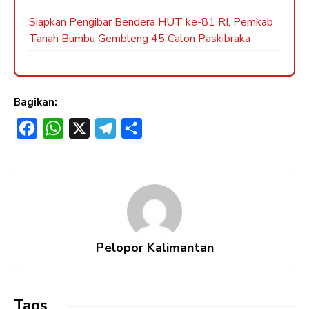
Siapkan Pengibar Bendera HUT ke-81 RI, Pemkab
Tanah Bumbu Gembleng 45 Calon Paskibraka
Bagikan:
F
W
X
T
S
a
h
e
h
c
a
l
a
e
t
e
r
b
s
g
e
o
A
r
Pelopor Kalimantan
o
p
a
k
p
m
Tags